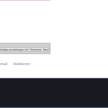
email
blokkeren