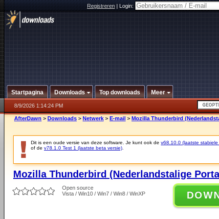
Registreren
|
Login:
Startpagina
Downloads
Top downloads
Meer
8/9/2026 1:14:24 PM
AfterDawn
>
Downloads
>
Netwerk
>
E-mail
>
Mozilla Thunderbird (Nederlandsta
Dit is een oude versie van deze software. Je kunt ook de
v68.10.0 (laatste stabiele
of de
v78.1.0 Test 1 (laatste beta versie)
.
Mozilla Thunderbird (Nederlandstalige Port
Open source
DOW
Vista / Win10 / Win7 / Win8 / WinXP