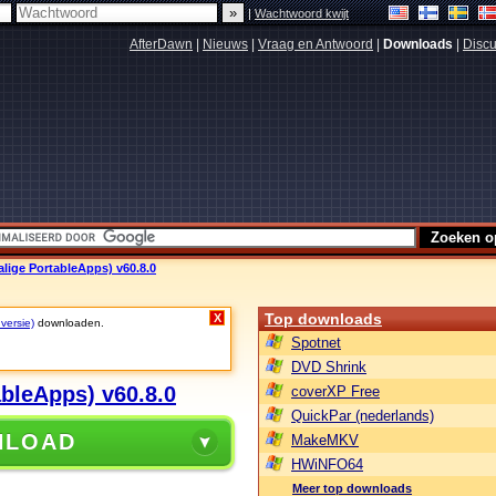
|
Wachtwoord kwijt
AfterDawn
|
Nieuws
|
Vraag en Antwoord
|
Downloads
|
Discu
lige PortableApps) v60.8.0
Top downloads
X
 versie)
downloaden.
Spotnet
DVD Shrink
ableApps) v60.8.0
coverXP Free
QuickPar (nederlands)
NLOAD
MakeMKV
HWiNFO64
Meer top downloads