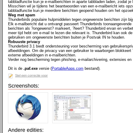
tabbladfunctie kun je e-mailberichten in aparte tabbladen laden, zodat je
Misschien wil je tijdens het beantwoorden van een e-mailbericht iets opz
tabbladfunctie kun je meerdere berichten geopend houden om het opzoe
Weg met spam
Thunderbirds populaire hulpmiddelen tegen ongewenste berichten zijn bij
Elk e-mailbericht dat u ontvangt passeert Thunderbirds toonaangevende 
berichten als ?ongewenst? markeert, ?leert? Thunderbird ervan en verbeter
meer tijd hebt om e-mail te lezen die relevant is. Thunderbird kan ook de
gebruiken om ongewenste berichten buiten je Postvak IN te houden.
Robuuste privacy
Thunderbird 3.1 biedt ondersteuning voor bescherming van gebruikerspr
afbeeldingen. Om de privacy van een gebruiker te waarborgen blokkeert
externe afbeeldingen in e-mailberichten.
Verder nog bescherming tegen phishing, e-mailarchivering, extensies en
Dit is de
.paf.exe
versie (
PortableApps.com
bestand).
Stel een correctie voor
Screenshots:
Andere edities: