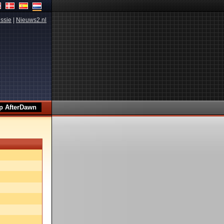
ssie
|
Nieuws2.nl