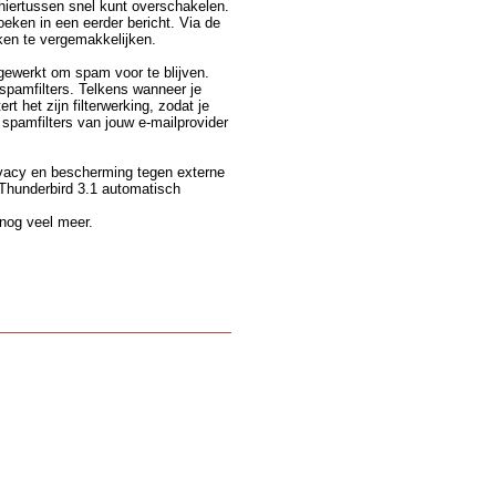
 hiertussen snel kunt overschakelen.
oeken in een eerder bericht. Via de
ken te vergemakkelijken.
gewerkt om spam voor te blijven.
spamfilters. Telkens wanneer je
t het zijn filterwerking, zodat je
 spamfilters van jouw e-mailprovider
ivacy en bescherming tegen externe
 Thunderbird 3.1 automatisch
 nog veel meer.