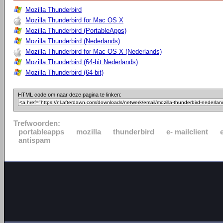
Mozilla Thunderbird
Mozilla Thunderbird for Mac OS X
Mozilla Thunderbird (PortableApps)
Mozilla Thunderbird (Nederlands)
Mozilla Thunderbird for Mac OS X (Nederlands)
Mozilla Thunderbird (64-bit Nederlands)
Mozilla Thunderbird (64-bit)
HTML code om naar deze pagina te linken:
Trefwoorden:
portableapps
mozilla
thunderbird
e- mailclient
antispam