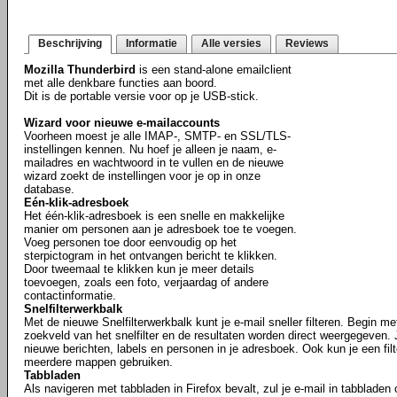
Beschrijving
Informatie
Alle versies
Reviews
Mozilla Thunderbird
is een stand-alone emailclient
met alle denkbare functies aan boord.
Dit is de portable versie voor op je USB-stick.
Wizard voor nieuwe e-mailaccounts
Voorheen moest je alle IMAP-, SMTP- en SSL/TLS-
instellingen kennen. Nu hoef je alleen je naam, e-
mailadres en wachtwoord in te vullen en de nieuwe
wizard zoekt de instellingen voor je op in onze
database.
Eén-klik-adresboek
Het één-klik-adresboek is een snelle en makkelijke
manier om personen aan je adresboek toe te voegen.
Voeg personen toe door eenvoudig op het
sterpictogram in het ontvangen bericht te klikken.
Door tweemaal te klikken kun je meer details
toevoegen, zoals een foto, verjaardag of andere
contactinformatie.
Snelfilterwerkbalk
Met de nieuwe Snelfilterwerkbalk kunt je e-mail sneller filteren. Begin m
zoekveld van het snelfilter en de resultaten worden direct weergegeven. J
nieuwe berichten, labels en personen in je adresboek. Ook kun je een fil
meerdere mappen gebruiken.
Tabbladen
Als navigeren met tabbladen in Firefox bevalt, zul je e-mail in tabbladen