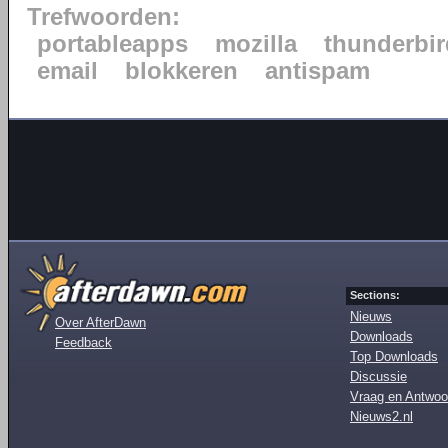
Trefwoorden:
portableapps
mozilla
thunderbir
email
blokkeren
antispam
Sections:
Nieuws
Over AfterDawn
Downloads
Feedback
Top Downloads
Discussie
Vraag en Antwoo
Nieuws2.nl