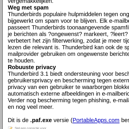
vergemakkelijken.
Weg met spam
Thunderbirds populaire hulpmiddelen tegen ong
bijgewerkt om spam voor te blijven. Elk e-mailb
passeert Thunderbirds toonaangevende spamfil
je berichten als ?ongewenst? markeert, ?leert
verbetert het zijn filterwerking, zodat je meer ti
lezen die relevant is. Thunderbird kan ook de s
mailprovider gebruiken om ongewenste berichte
te houden.
Robuuste privacy
Thunderbird 3.1 biedt ondersteuning voor bes
gebruikersprivacy en bescherming tegen exter
privacy van een gebruiker te waarborgen blokk
automatisch externe afbeeldingen in e-mailberi
Verder nog bescherming tegen phishing, e-maila
en nog veel meer.
Dit is de
.paf.exe
versie (
PortableApps.com
bes
Stel een correctie voor