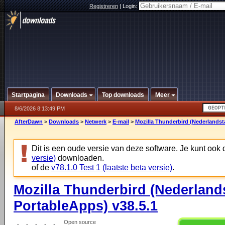
Registreren
|
Login:
Startpagina
Downloads
Top downloads
Meer
8/6/2026 8:13:49 PM
AfterDawn
>
Downloads
>
Netwerk
>
E-mail
>
Mozilla Thunderbird (Nederlandsta
Dit is een oude versie van deze software. Je kunt ook
versie)
downloaden.
of de
v78.1.0 Test 1 (laatste beta versie)
.
Mozilla Thunderbird (Nederland
PortableApps) v38.5.1
Open source