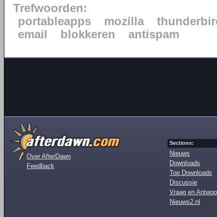
Trefwoorden:
portableapps
mozilla
thunderbir
email
blokkeren
antispam
Sections:
Nieuws
Over AfterDawn
Downloads
Feedback
Top Downloads
Discussie
Vraag en Antwoo
Nieuws2.nl