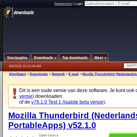
Registreren
|
Login:
Startpagina
Downloads
Top downloads
Meer
8/9/2026 10:14:44 AM
AfterDawn
>
Downloads
>
Netwerk
>
E-mail
>
Mozilla Thunderbird (Nederlandsta
Dit is een oude versie van deze software. Je kunt ook
versie)
downloaden.
of de
v78.1.0 Test 1 (laatste beta versie)
.
Mozilla Thunderbird (Nederland
PortableApps) v52.1.0
Open source