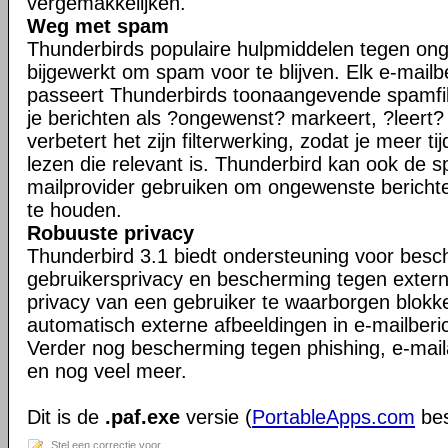
vergemakkelijken.
Weg met spam
Thunderbirds populaire hulpmiddelen tegen ong
bijgewerkt om spam voor te blijven. Elk e-mailb
passeert Thunderbirds toonaangevende spamfil
je berichten als ?ongewenst? markeert, ?leert
verbetert het zijn filterwerking, zodat je meer ti
lezen die relevant is. Thunderbird kan ook de s
mailprovider gebruiken om ongewenste berichte
te houden.
Robuuste privacy
Thunderbird 3.1 biedt ondersteuning voor bes
gebruikersprivacy en bescherming tegen exter
privacy van een gebruiker te waarborgen blokk
automatisch externe afbeeldingen in e-mailberi
Verder nog bescherming tegen phishing, e-maila
en nog veel meer.
Dit is de
.paf.exe
versie (
PortableApps.com
bes
Stel een correctie voor