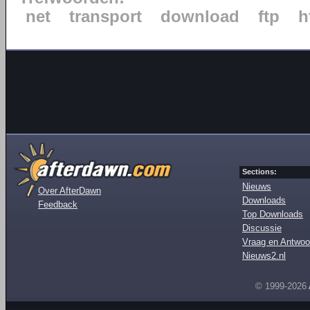
net
transport
download
ftp
h
Sections:
Nieuws
Over AfterDawn
Downloads
Feedback
Top Downloads
Discussie
Vraag en Antwoo
Nieuws2.nl
© 1999-2026