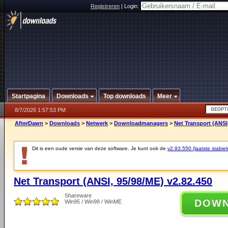
Registreren
|
Login:
Startpagina
Downloads
Top downloads
Meer
8/7/2026 1:57:53 PM
AfterDawn
>
Downloads
>
Netwerk
>
Downloadmanagers
>
Net Transport (ANSI,
Dit is een oude versie van deze software. Je kunt ook de
v2.93.550 (laatste stabiel
Net Transport (ANSI, 95/98/ME) v2.82.450
Shareware
DOW
Win95 / Win98 / WinME