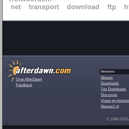
net
transport
download
ftp
h
Sections:
Nieuws
Over AfterDawn
Downloads
Feedback
Top Downloads
Discussie
Vraag en Antwoo
Nieuws2.nl
© 1999-2026