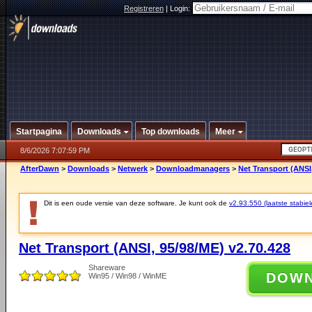
Registreren
|
Login:
Startpagina
Downloads
Top downloads
Meer
8/6/2026 7:07:59 PM
AfterDawn
>
Downloads
>
Netwerk
>
Downloadmanagers
>
Net Transport (ANSI,
Dit is een oude versie van deze software. Je kunt ook de
v2.93.550 (laatste stabiel
Net Transport (ANSI, 95/98/ME) v2.70.428
Shareware
DOW
Win95 / Win98 / WinME