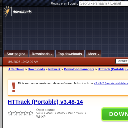
Registreren
|
Login:
Startpagina
Downloads
Top downloads
Meer
8/6/2026 10:02:09 AM
AfterDawn
>
Downloads
>
Netwerk
>
Downloadmanagers
>
HTTrack (Portable) 
Dit is een oude versie van deze software. Je kunt ook de
v3.49-2 (laatste stabiele v
HTTrack (Portable) v3.48-14
Open source
DOW
Vista / Win10 / Win2k / Win7 / Win8 /
WinXP