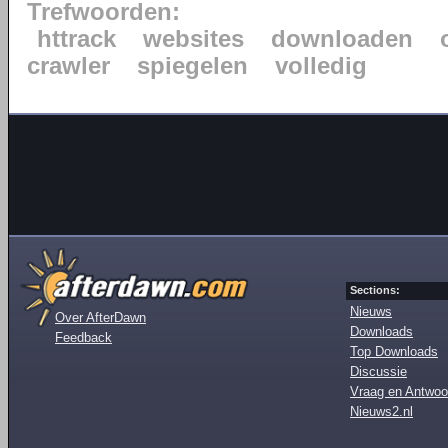
Trefwoorden:
httrack
websites
downloaden
crawler
spiegelen
volledig
Sections:
Nieuws
Over AfterDawn
Downloads
Feedback
Top Downloads
Discussie
Vraag en Antwoo
Nieuws2.nl