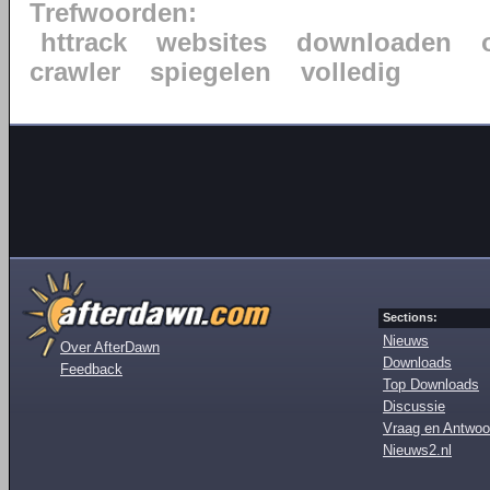
Trefwoorden:
httrack
websites
downloaden
crawler
spiegelen
volledig
Sections:
Nieuws
Over AfterDawn
Downloads
Feedback
Top Downloads
Discussie
Vraag en Antwoo
Nieuws2.nl