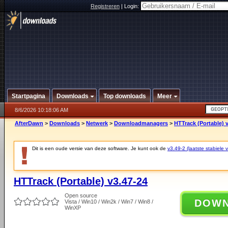
Registreren
|
Login:
Startpagina
Downloads
Top downloads
Meer
8/6/2026 10:18:06 AM
AfterDawn
>
Downloads
>
Netwerk
>
Downloadmanagers
>
HTTrack (Portable) 
Dit is een oude versie van deze software. Je kunt ook de
v3.49-2 (laatste stabiele v
HTTrack (Portable) v3.47-24
Open source
DOW
Vista / Win10 / Win2k / Win7 / Win8 /
WinXP