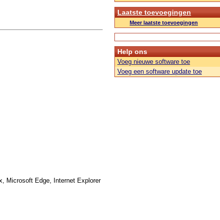
Laatste toevoegingen
Meer laatste toevoegingen
Help ons
Voeg nieuwe software toe
Voeg een software update toe
x, Microsoft Edge, Internet Explorer