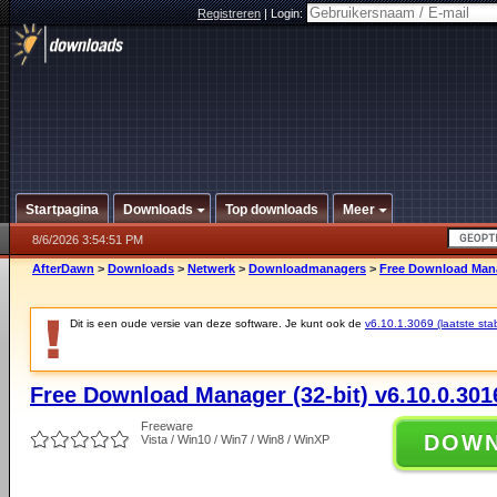
Registreren
|
Login:
Startpagina
Downloads
Top downloads
Meer
8/6/2026 3:54:51 PM
AfterDawn
>
Downloads
>
Netwerk
>
Downloadmanagers
>
Free Download Manag
Dit is een oude versie van deze software. Je kunt ook de
v6.10.1.3069 (laatste stab
Free Download Manager (32-bit) v6.10.0.301
Freeware
DOW
Vista / Win10 / Win7 / Win8 / WinXP