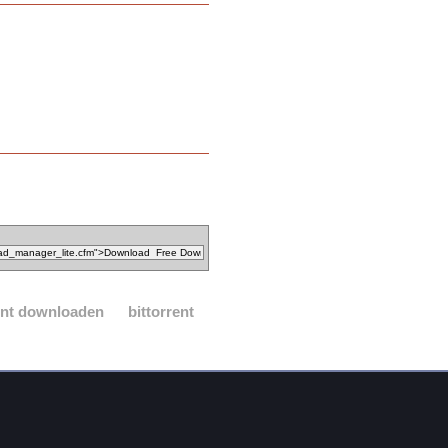
ient downloaden
bittorrent