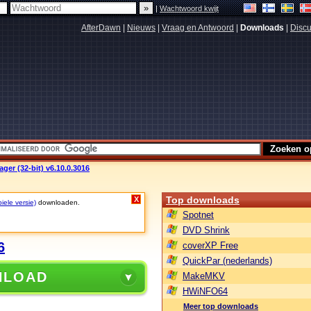
|
Wachtwoord kwijt
AfterDawn
|
Nieuws
|
Vraag en Antwoord
|
Downloads
|
Discu
er (32-bit) v6.10.0.3016
Top downloads
X
iele versie)
downloaden.
Spotnet
DVD Shrink
6
coverXP Free
QuickPar (nederlands)
NLOAD
MakeMKV
HWiNFO64
Meer top downloads