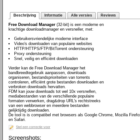
Beschrijving
Informatie
Alle versies
Reviews
Free Download Manager
(32-bit) is een moderne en
krachtige downloadmanager en versneller, met:
Gebruikersvriendelijke moderne interface
Video's downloaden van populaire websites
HTTP/HTTPS/FTP/BitTorrent ondersteuning
Proxy ondersteuning
Snel, veilig en efficiënt downloaden
Verder kan de Free Download Manager het
bandbreedtegebruik aanpassen, downloads
organiseren, bestandsprioriteiten van torrents
controleren, efficiënt grote bestanden downloaden en
verbroken downloads hervatten.
FDM kan jouw downloads tot wel 10x versnellen,
mediabestanden van de verschillende populaire
formaten verwerken, drag&drop URL's rechtstreeks
van een webbrowser en meerdere bestanden
gelijktijdig downloaden.
De tool is is compatibel met browsers als Google Chrome, Mozilla Firefo
en Safari.
Stel een correctie voor
Screenshots: