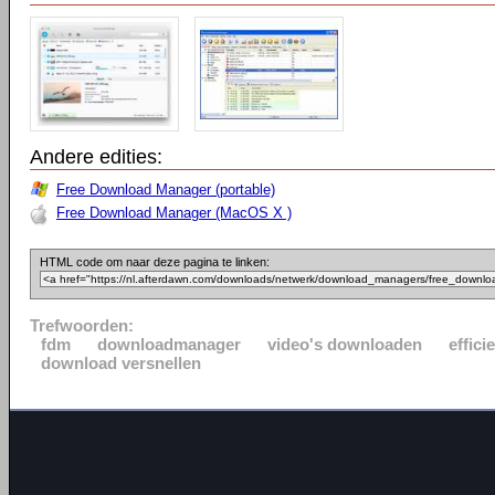
Andere edities:
Free Download Manager (portable)
Free Download Manager (MacOS X )
HTML code om naar deze pagina te linken:
Trefwoorden:
fdm
downloadmanager
video's downloaden
effic
download versnellen