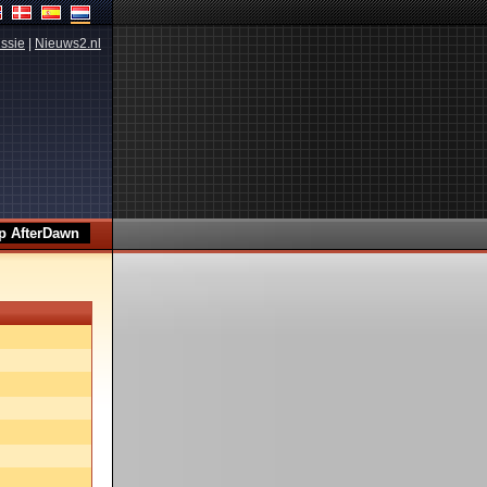
ssie
|
Nieuws2.nl