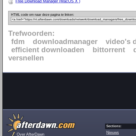
Free Download Manager (MacOS X )
HTML code om naar deze pagina te linken:
Trefwoorden:
fdm
downloadmanager
video's
efficient downloaden
bittorrent
versnellen
Sections:
Nieuws
Over AfterDawn