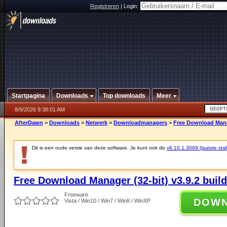
Registreren
|
Login:
Startpagina
Downloads
Top downloads
Meer
8/9/2026 9:38:01 AM
AfterDawn
>
Downloads
>
Netwerk
>
Downloadmanagers
>
Free Download Manag
Dit is een oude versie van deze software. Je kunt ook de
v6.10.1.3069 (laatste stab
Free Download Manager (32-bit) v3.9.2 buil
Freeware
DOW
Vista / Win10 / Win7 / Win8 / WinXP