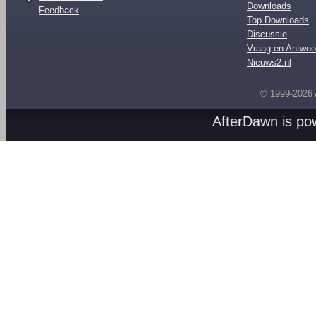
Downloads
Feedback
Top Downloads
Discussie
Vraag en Antwoo
Nieuws2.nl
© 1999-2026
AfterDawn is p