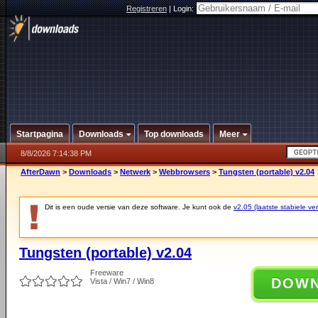
Registreren
|
Login:
Startpagina
Downloads
Top downloads
Meer
8/8/2026 7:14:38 PM
AfterDawn
>
Downloads
>
Netwerk
>
Webbrowsers
>
Tungsten (portable) v2.04
Dit is een oude versie van deze software. Je kunt ook de
v2.05 (laatste stabiele ver
Tungsten (portable) v2.04
Freeware
DOW
Vista / Win7 / Win8