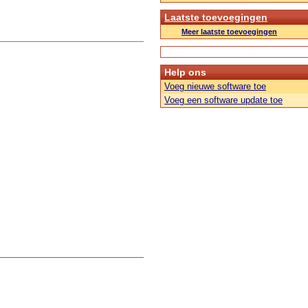
Laatste toevoegingen
Meer laatste toevoegingen
Help ons
Voeg nieuwe software toe
Voeg een software update toe