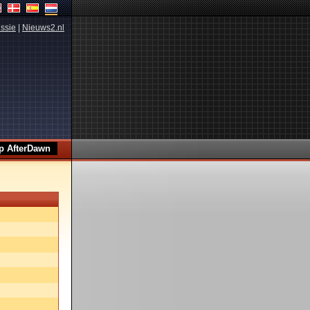
ssie
|
Nieuws2.nl