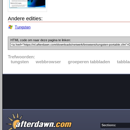
Andere edities:
Tungsten
HTML code om naar deze pagina te linken:
Trefwoorden:
tungsten
webbrowser
groeperen tabbladen
tabbl
Sections: