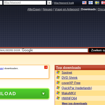
|
Wachtwoord kwijt
AfterDawn
|
Nieuws
|
Vraag en Antwoord
|
Downloads
|
Discu
Top downloads
X
sie)
downloaden.
Spotnet
DVD Shrink
coverXP Free
QuickPar (nederlands)
NLOAD
MakeMKV
HWiNFO64
Meer top downloads