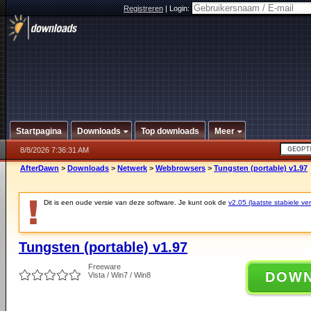
Registreren
|
Login:
Startpagina
Downloads
Top downloads
Meer
8/8/2026 7:36:31 AM
AfterDawn
>
Downloads
>
Netwerk
>
Webbrowsers
>
Tungsten (portable) v1.97
Dit is een oude versie van deze software. Je kunt ook de
v2.05 (laatste stabiele ver
Tungsten (portable) v1.97
Freeware
DOW
Vista / Win7 / Win8