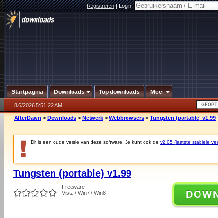
Registreren
|
Login:
Startpagina
Downloads
Top downloads
Meer
8/6/2026 5:51:22 AM
AfterDawn
>
Downloads
>
Netwerk
>
Webbrowsers
>
Tungsten (portable) v1.99
Dit is een oude versie van deze software. Je kunt ook de
v2.05 (laatste stabiele ver
Tungsten (portable) v1.99
Freeware
DOW
Vista / Win7 / Win8