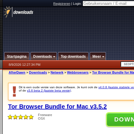
Registreren
|
Login:
Startpagina
Downloads
Top downloads
Meer
8/9/2026 12:27:34 PM
AfterDawn
>
Downloads
>
Netwerk
>
Webbrowsers
>
Tor Browser Bundle for Ma
Dit is een oude versie van deze software. Je kunt ook de
v4.0.8 (laatste stabiele ve
of de
v3.6 beta 2 (laatste beta versie)
.
Tor Browser Bundle for Mac v3.5.2
Freeware
DOW
OSX