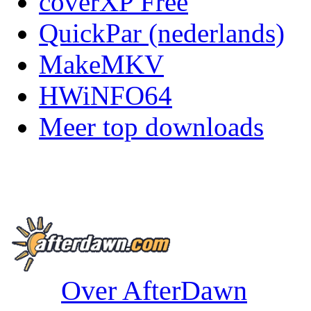
coverXP Free
QuickPar (nederlands)
MakeMKV
HWiNFO64
Meer top downloads
Over AfterDawn