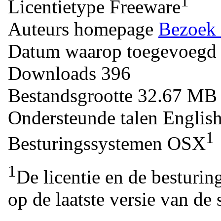
1
Licentietype
Freeware
Auteurs homepage
Bezoek 
Datum waarop toegevoegd
Downloads
396
Bestandsgrootte
32.67 M
Ondersteunde talen
Englis
1
Besturingssystemen
OSX
1
De licentie en de besturin
op de laatste versie van de 