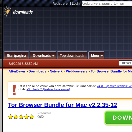
Registreren
|
Login:
Startpagina
Downloads
Top downloads
Meer
8/6/2026 8:32:52 AM
AfterDawn
>
Downloads
>
Netwerk
>
Webbrowsers
>
Tor Browser Bundle for Ma
Dit is een oude versie van deze software. Je kunt ook de
v4.0.8 (laatste stabiele ve
of de
v3.6 beta 2 (laatste beta versie)
.
Tor Browser Bundle for Mac v2.2.35-12
Freeware
DOW
OSX