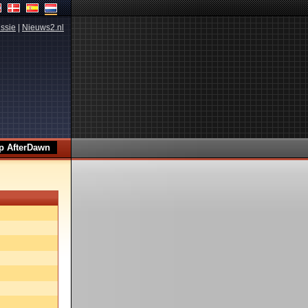
ssie
|
Nieuws2.nl