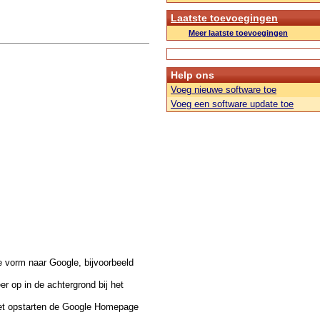
Laatste toevoegingen
Meer laatste toevoegingen
Help ons
Voeg nieuwe software toe
Voeg een software update toe
e vorm naar Google, bijvoorbeeld
er op in de achtergrond bij het
 het opstarten de Google Homepage