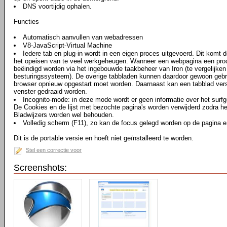
DNS voortijdig ophalen.
Functies
Automatisch aanvullen van webadressen
V8-JavaScript-Virtual Machine
Iedere tab en plug-in wordt in een eigen proces uitgevoerd. Dit komt d
het opeisen van te veel werkgeheugen. Wanneer een webpagina een proce
beëindigd worden via het ingebouwde taakbeheer van Iron (te vergelijke
besturingssysteem). De overige tabbladen kunnen daardoor gewoon gebru
browser opnieuw opgestart moet worden. Daarnaast kan een tabblad vers
venster gedraaid worden.
Incognito-mode: in deze mode wordt er geen informatie over het surf
De Cookies en de lijst met bezochte pagina's worden verwijderd zodra he
Bladwijzers worden wel behouden.
Volledig scherm (F11), zo kan de focus gelegd worden op de pagina en
Dit is de portable versie en hoeft niet geïnstalleerd te worden.
Stel een correctie voor
Screenshots: