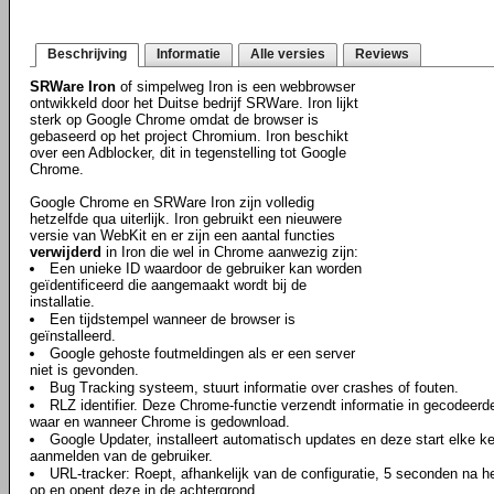
Beschrijving
Informatie
Alle versies
Reviews
SRWare Iron
of simpelweg Iron is een webbrowser
ontwikkeld door het Duitse bedrijf SRWare. Iron lijkt
sterk op Google Chrome omdat de browser is
gebaseerd op het project Chromium. Iron beschikt
over een Adblocker, dit in tegenstelling tot Google
Chrome.
Google Chrome en SRWare Iron zijn volledig
hetzelfde qua uiterlijk. Iron gebruikt een nieuwere
versie van WebKit en er zijn een aantal functies
verwijderd
in Iron die wel in Chrome aanwezig zijn:
Een unieke ID waardoor de gebruiker kan worden
geïdentificeerd die aangemaakt wordt bij de
installatie.
Een tijdstempel wanneer de browser is
geïnstalleerd.
Google gehoste foutmeldingen als er een server
niet is gevonden.
Bug Tracking systeem, stuurt informatie over crashes of fouten.
RLZ identifier. Deze Chrome-functie verzendt informatie in gecodeerd
waar en wanneer Chrome is gedownload.
Google Updater, installeert automatisch updates en deze start elke ke
aanmelden van de gebruiker.
URL-tracker: Roept, afhankelijk van de configuratie, 5 seconden na
op en opent deze in de achtergrond.