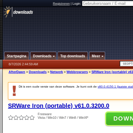
Registreren
|
Login:
Startpagina
Downloads
Top downloads
Meer
8/7/2026 2:44:59 AM
AfterDawn
>
Downloads
>
Netwerk
>
Webbrowsers
>
SRWare Iron (portable) v61
Dit is een oude versie van deze software. Je kunt ook de
v80.0.4150.1 (laatste stab
SRWare Iron (portable) v61.0.3200.0
Freeware
DOW
Vista / Win10 / Win7 / Win8 / WinXP