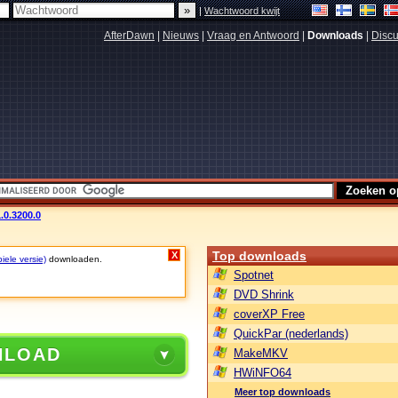
|
Wachtwoord kwijt
AfterDawn
|
Nieuws
|
Vraag en Antwoord
|
Downloads
|
Discu
.0.3200.0
Top downloads
X
iele versie)
downloaden.
Spotnet
DVD Shrink
coverXP Free
QuickPar (nederlands)
NLOAD
MakeMKV
HWiNFO64
Meer top downloads