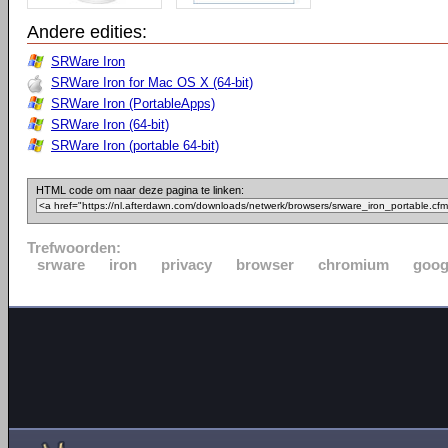
Andere edities:
SRWare Iron
SRWare Iron for Mac OS X (64-bit)
SRWare Iron (PortableApps)
SRWare Iron (64-bit)
SRWare Iron (portable 64-bit)
HTML code om naar deze pagina te linken:
Trefwoorden:
srware
iron
privacy
browser
chromium
goog