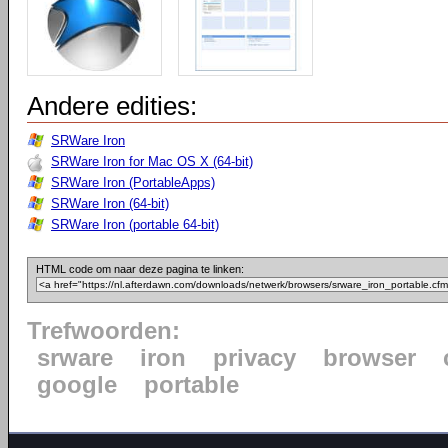
Andere edities:
SRWare Iron
SRWare Iron for Mac OS X (64-bit)
SRWare Iron (PortableApps)
SRWare Iron (64-bit)
SRWare Iron (portable 64-bit)
HTML code om naar deze pagina te linken:
Trefwoorden:
srware
iron
privacy
browser
google
portable