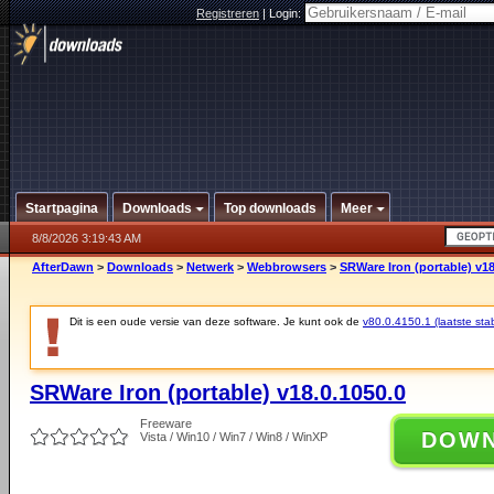
Registreren
|
Login:
Startpagina
Downloads
Top downloads
Meer
8/8/2026 3:19:43 AM
AfterDawn
>
Downloads
>
Netwerk
>
Webbrowsers
>
SRWare Iron (portable) v18
Dit is een oude versie van deze software. Je kunt ook de
v80.0.4150.1 (laatste stab
SRWare Iron (portable) v18.0.1050.0
Freeware
DOW
Vista / Win10 / Win7 / Win8 / WinXP