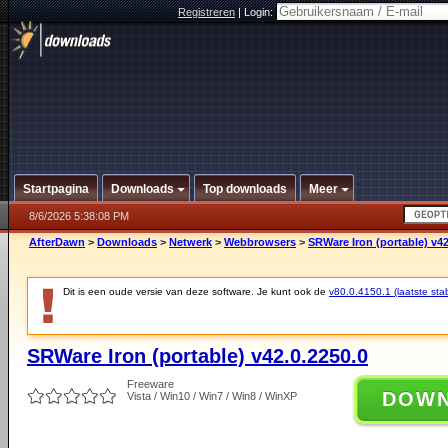
Registreren
|
Login:
Startpagina
Downloads
Top downloads
Meer
8/6/2026 5:38:08 PM
AfterDawn
>
Downloads
>
Netwerk
>
Webbrowsers
>
SRWare Iron (portable) v42
Dit is een oude versie van deze software. Je kunt ook de
v80.0.4150.1 (laatste stab
SRWare Iron (portable) v42.0.2250.0
Freeware
DOW
Vista / Win10 / Win7 / Win8 / WinXP