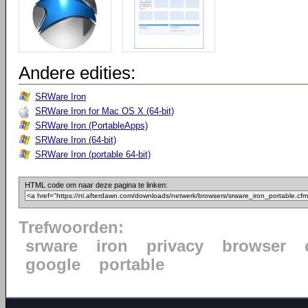
Andere edities:
SRWare Iron
SRWare Iron for Mac OS X (64-bit)
SRWare Iron (PortableApps)
SRWare Iron (64-bit)
SRWare Iron (portable 64-bit)
HTML code om naar deze pagina te linken:
Trefwoorden:
srware
iron
privacy
browser
google
portable