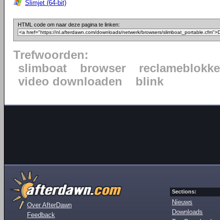
Slimjet (64-bit)
HTML code om naar deze pagina te linken:
Trefwoorden:
slimboat
browser
reclameblokke
video downloaden
blink
Sections:
Nieuws
Over AfterDawn
Downloads
Feedback