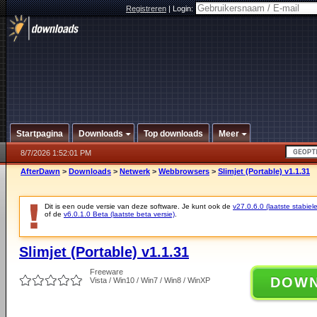
Registreren
|
Login:
Startpagina
Downloads
Top downloads
Meer
8/7/2026 1:52:01 PM
AfterDawn
>
Downloads
>
Netwerk
>
Webbrowsers
>
Slimjet (Portable) v1.1.31
Dit is een oude versie van deze software. Je kunt ook de
v27.0.6.0 (laatste stabiele
of de
v6.0.1.0 Beta (laatste beta versie)
.
Slimjet (Portable) v1.1.31
Freeware
DOW
Vista / Win10 / Win7 / Win8 / WinXP