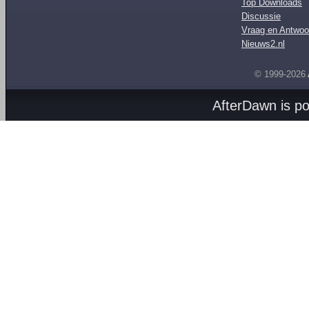
Top Downloads
Discussie
Vraag en Antwoo
Nieuws2.nl
© 1999-2026
AfterDawn is p