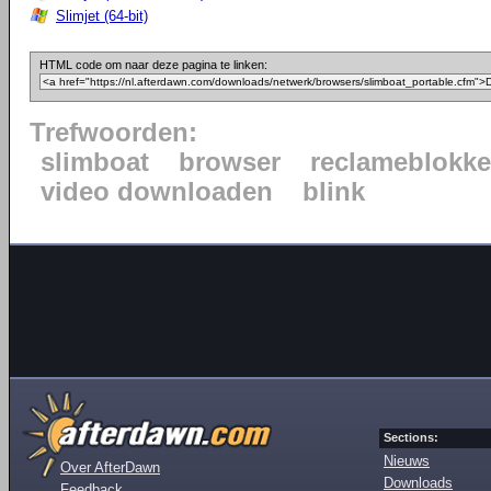
Slimjet (64-bit)
HTML code om naar deze pagina te linken:
Trefwoorden:
slimboat
browser
reclameblokke
video downloaden
blink
Sections:
Nieuws
Over AfterDawn
Downloads
Feedback