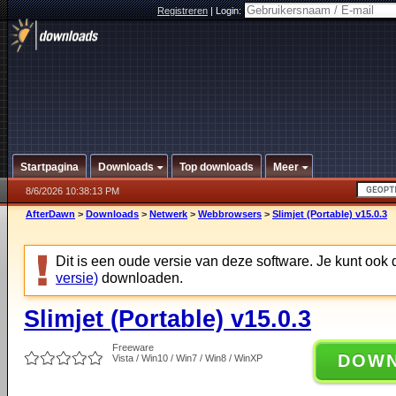
Registreren
|
Login:
Startpagina
Downloads
Top downloads
Meer
8/6/2026 10:38:13 PM
AfterDawn
>
Downloads
>
Netwerk
>
Webbrowsers
>
Slimjet (Portable) v15.0.3
Dit is een oude versie van deze software. Je kunt ook
versie)
downloaden.
Slimjet (Portable) v15.0.3
Freeware
DOW
Vista / Win10 / Win7 / Win8 / WinXP