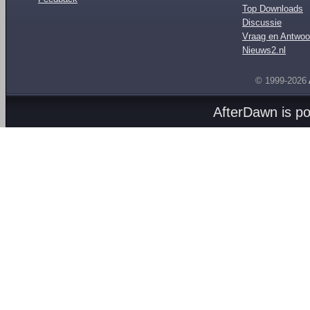
Top Downloads
Discussie
Vraag en Antwoo
Nieuws2.nl
© 1999-2026
AfterDawn is p