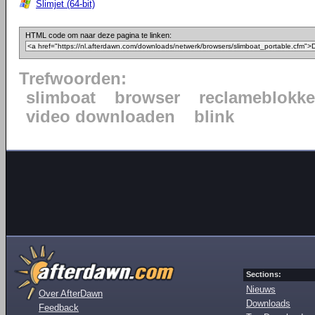
Slimjet (64-bit)
HTML code om naar deze pagina te linken:
Trefwoorden:
slimboat
browser
reclameblokke
video downloaden
blink
Sections:
Nieuws
Over AfterDawn
Downloads
Feedback