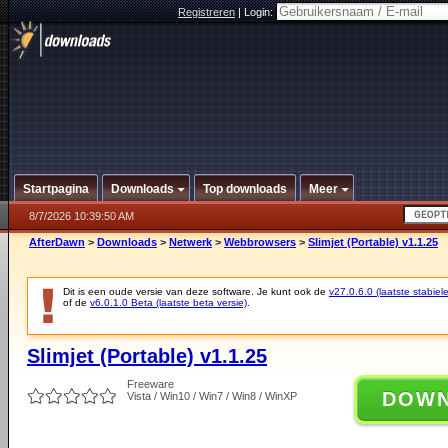
Registreren
|
Login:
Startpagina
Downloads
Top downloads
Meer
8/7/2026 10:39:50 AM
AfterDawn
>
Downloads
>
Netwerk
>
Webbrowsers
>
Slimjet (Portable) v1.1.25
Dit is een oude versie van deze software. Je kunt ook de
v27.0.6.0 (laatste stabiele
of de
v6.0.1.0 Beta (laatste beta versie)
.
Slimjet (Portable) v1.1.25
Freeware
DOW
Vista / Win10 / Win7 / Win8 / WinXP