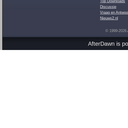
Top Downloads
Discussie
Vraag en Antwoo
Nieuws2.nl
© 1999-2026
AfterDawn is p