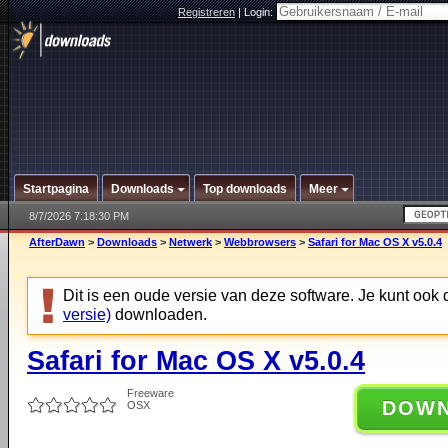
Registreren
|
Login:
Startpagina
Downloads
Top downloads
Meer
8/7/2026 7:18:30 PM
AfterDawn
>
Downloads
>
Netwerk
>
Webbrowsers
>
Safari for Mac OS X v5.0.4
Dit is een oude versie van deze software. Je kunt ook
versie)
downloaden.
Safari for Mac OS X v5.0.4
Freeware
DOW
OSX