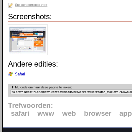
Stel een correctie voor
Screenshots:
Andere edities:
Safari
HTML code om naar deze pagina te linken:
Trefwoorden:
safari
www
web
browser
app