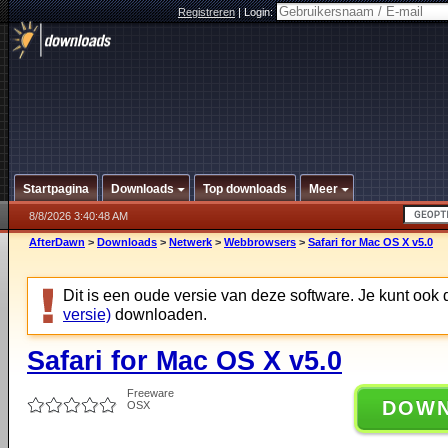
Registreren
|
Login:
Startpagina
Downloads
Top downloads
Meer
8/8/2026 3:40:48 AM
AfterDawn
>
Downloads
>
Netwerk
>
Webbrowsers
>
Safari for Mac OS X v5.0
Dit is een oude versie van deze software. Je kunt ook
versie)
downloaden.
Safari for Mac OS X v5.0
Freeware
DOW
OSX