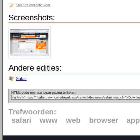
Stel een correctie voor
Screenshots:
Andere edities:
Safari
HTML code om naar deze pagina te linken:
Trefwoorden:
safari
www
web
browser
app