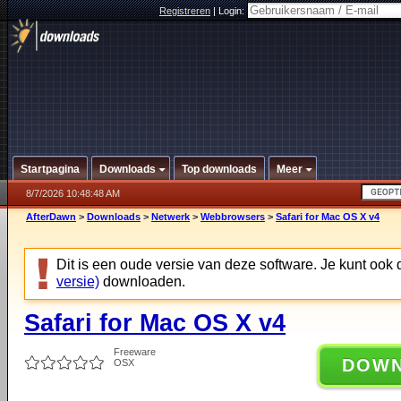
Registreren
|
Login:
Startpagina
Downloads
Top downloads
Meer
8/7/2026 10:48:48 AM
AfterDawn
>
Downloads
>
Netwerk
>
Webbrowsers
>
Safari for Mac OS X v4
Dit is een oude versie van deze software. Je kunt ook
versie)
downloaden.
Safari for Mac OS X v4
Freeware
DOW
OSX