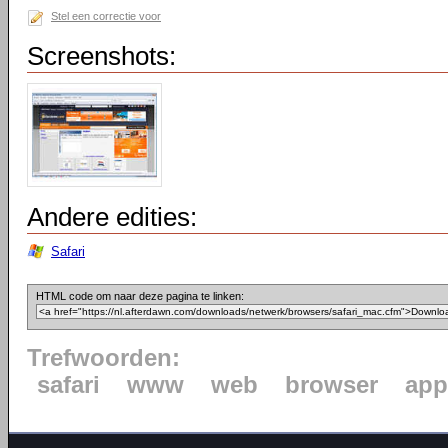
Stel een correctie voor
Screenshots:
Andere edities:
Safari
HTML code om naar deze pagina te linken:
Trefwoorden:
safari
www
web
browser
app