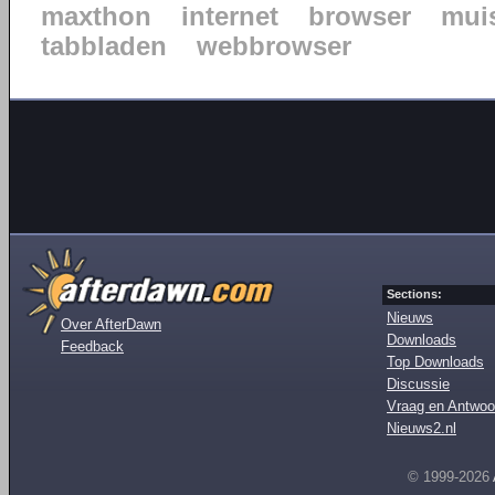
maxthon
internet
browser
mui
tabbladen
webbrowser
Sections:
Nieuws
Over AfterDawn
Downloads
Feedback
Top Downloads
Discussie
Vraag en Antwoo
Nieuws2.nl
© 1999-2026