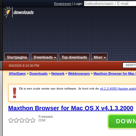
Registreren
|
Login:
Startpagina
Downloads
Top downloads
Meer
8/6/2026 8:14:30 PM
AfterDawn
>
Downloads
>
Netwerk
>
Webbrowsers
>
Maxthon Browser for Mac O
Dit is een oude versie van deze software. Je kunt ook de
v4.1.3.4000 (laatste stabi
Maxthon Browser for Mac OS X v4.1.3.2000
Freeware
DOW
OSX