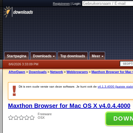
Registreren
|
Login:
Startpagina
Downloads
Top downloads
Meer
8/6/2026 3:33:09 PM
AfterDawn
>
Downloads
>
Netwerk
>
Webbrowsers
>
Maxthon Browser for Mac O
Dit is een oude versie van deze software. Je kunt ook de
v4.1.3.4000 (laatste stabi
Maxthon Browser for Mac OS X v4.0.4.4000
Freeware
DOW
OSX