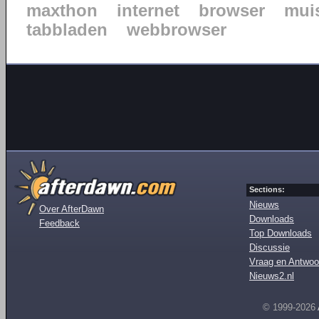
maxthon
internet
browser
mui
tabbladen
webbrowser
Sections:
Nieuws
Over AfterDawn
Downloads
Feedback
Top Downloads
Discussie
Vraag en Antwoo
Nieuws2.nl
© 1999-2026