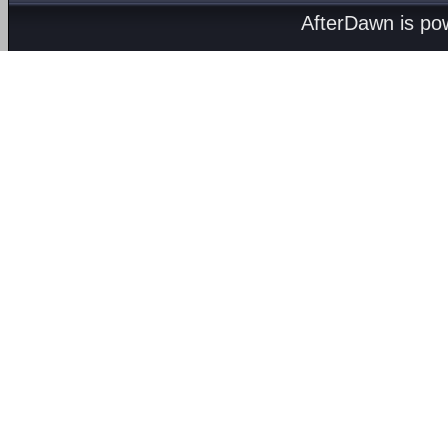
AfterDawn is p