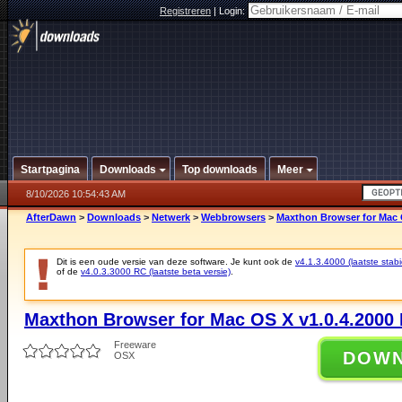
Registreren
|
Login:
Startpagina
Downloads
Top downloads
Meer
8/10/2026 10:54:43 AM
AfterDawn
>
Downloads
>
Netwerk
>
Webbrowsers
>
Maxthon Browser for Mac O
Dit is een oude versie van deze software. Je kunt ook de
v4.1.3.4000 (laatste stabi
of de
v4.0.3.3000 RC (laatste beta versie)
.
Maxthon Browser for Mac OS X v1.0.4.2000 
Freeware
DOW
OSX