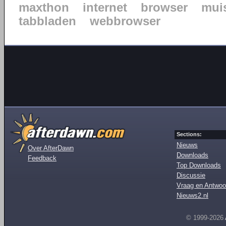
maxthon
internet
browser
mui
tabbladen
webbrowser
Sections:
Nieuws
Over AfterDawn
Downloads
Feedback
Top Downloads
Discussie
Vraag en Antwoo
Nieuws2.nl
© 1999-2026