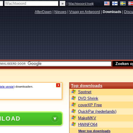
|
Wachtwoord kwijt
AfterDawn
|
Nieuws
|
Vraag en Antwoord
|
Downloads
|
Discu
Top downloads
X
ele versie)
downloaden.
Spotnet
DVD Shrink
coverXP Free
QuickPar (nederlands)
NLOAD
MakeMKV
HWiNFO64
Meer top downloads