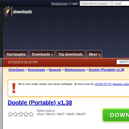
Registreren
|
Login:
Startpagina
Downloads
Top downloads
Meer
8/7/2026 5:55:10 PM
AfterDawn
>
Downloads
>
Netwerk
>
Webbrowsers
>
Dooble (Portable) v1.38
Dit is een oude versie van deze software. Je kunt ook de
v2020.07.07 (laatste stabi
Dooble (Portable) v1.38
Open source
DOW
Vista / Win10 / Win7 / Win8 / WinXP