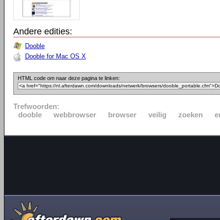
Andere edities:
Dooble
Dooble for Mac OS X
HTML code om naar deze pagina te linken:
Trefwoorden:
dooble
webbrowser
browser
veilig
zoeken
e