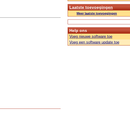
Laatste toevoegingen
Meer laatste toevoegingen
Help ons
Voeg nieuwe software toe
Voeg een software update toe