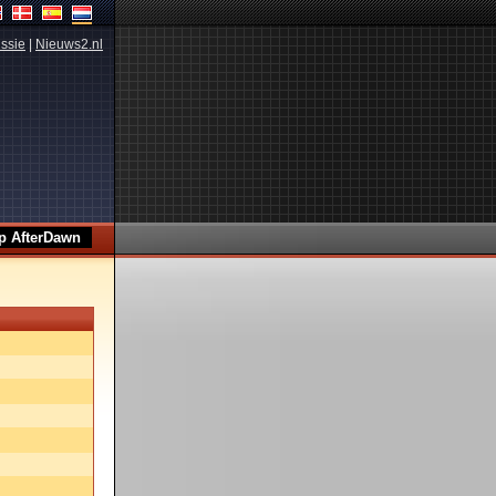
ssie
|
Nieuws2.nl