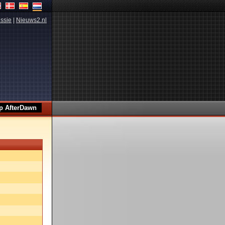
ssie
|
Nieuws2.nl