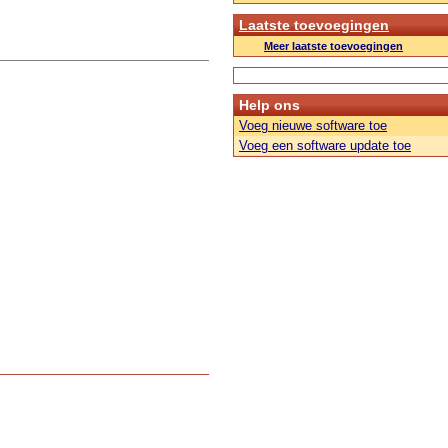
Laatste toevoegingen
Meer laatste toevoegingen
Help ons
Voeg nieuwe software toe
Voeg een software update toe