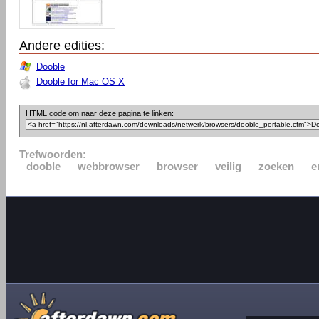
Andere edities:
Dooble
Dooble for Mac OS X
HTML code om naar deze pagina te linken:
Trefwoorden:
dooble
webbrowser
browser
veilig
zoeken
e