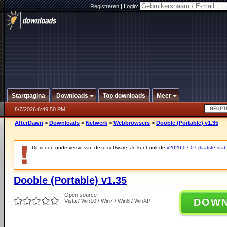
Registreren
|
Login:
Startpagina
Downloads
Top downloads
Meer
8/7/2026 6:49:50 PM
AfterDawn
>
Downloads
>
Netwerk
>
Webbrowsers
>
Dooble (Portable) v1.35
Dit is een oude versie van deze software. Je kunt ook de
v2020.07.07 (laatste stabi
Dooble (Portable) v1.35
Open source
DOW
Vista / Win10 / Win7 / Win8 / WinXP