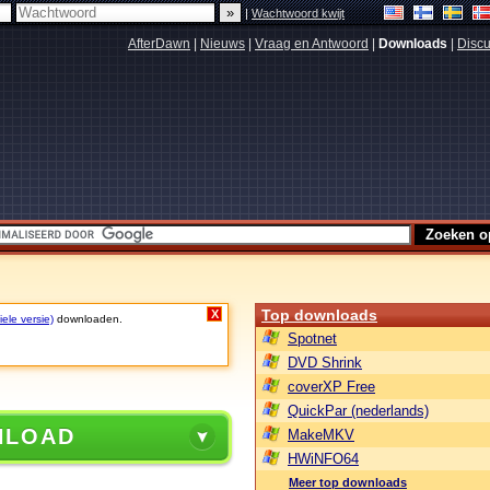
|
Wachtwoord kwijt
AfterDawn
|
Nieuws
|
Vraag en Antwoord
|
Downloads
|
Discu
Top downloads
X
ele versie)
downloaden.
Spotnet
DVD Shrink
coverXP Free
QuickPar (nederlands)
NLOAD
MakeMKV
HWiNFO64
Meer top downloads