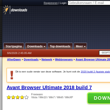
Registreren
|
Login:
Startpagina
Downloads
Top downloads
Meer
8/6/2026 2:45:05 AM
AfterDawn
>
Downloads
>
Netwerk
>
Webbrowsers
>
Avant Browser Ultimate 20
Dit is een oude versie van deze software. Je kunt ook de
2020 build 2 (laatste stabi
Avant Browser Ultimate 2018 build 7
Freeware
DOW
Vista / Win10 / Win7 / Win8 / WinXP