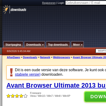
Registreren
|
Login:
Startpagina
Downloads
Top downloads
Meer
8/9/2026 9:45:04 AM
AfterDawn
>
Downloads
>
Netwerk
>
Webbrowsers
>
Avant Browser Ultimate 20
Dit is een oude versie van deze software. Je kunt ook
stabiele versie)
downloaden.
Avant Browser Ultimate 2013 bu
Freeware
DOW
Vista / Win10 / Win7 / Win8 / WinXP