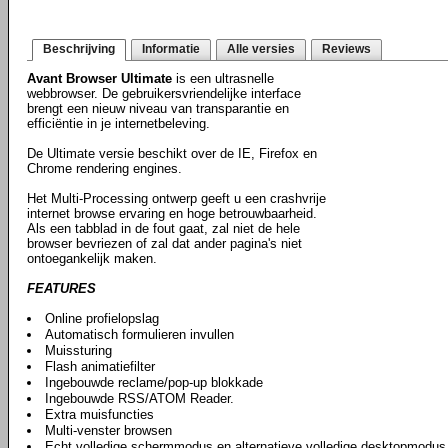
Beschrijving
Informatie
Alle versies
Reviews
Avant Browser Ultimate
is een ultrasnelle
webbrowser. De gebruikersvriendelijke interface
brengt een nieuw niveau van transparantie en
efficiëntie in je internetbeleving.
De Ultimate versie beschikt over de IE, Firefox en
Chrome rendering engines.
Het Multi-Processing ontwerp geeft u een crashvrije
internet browse ervaring en hoge betrouwbaarheid.
Als een tabblad in de fout gaat, zal niet de hele
browser bevriezen of zal dat ander pagina's niet
ontoegankelijk maken.
FEATURES
Online profielopslag
Automatisch formulieren invullen
Muissturing
Flash animatiefilter
Ingebouwde reclame/pop-up blokkade
Ingebouwde RSS/ATOM Reader.
Extra muisfuncties
Multi-venster browsen
Echt volledige schermmodus en alternatieve volledige desktopmodus