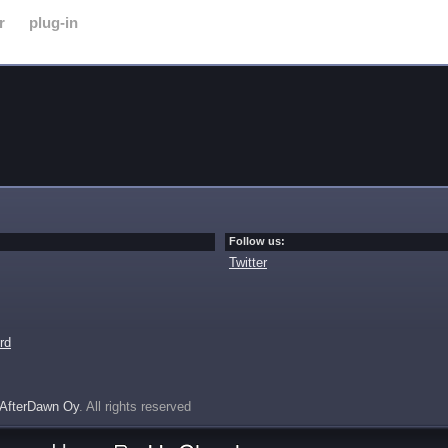
r
plug-in
Follow us:
Twitter
rd
AfterDawn Oy
. All rights reserved