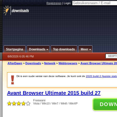
Registreren
|
Login:
Startpagina
Downloads
Top downloads
Meer
8/8/2026 6:05:46 PM
AfterDawn
>
Downloads
>
Netwerk
>
Webbrowsers
>
Avant Browser Ultimate 20
Dit is een oude versie van deze software. Je kunt ook de
2020 build 2 (laatste stabi
Avant Browser Ultimate 2015 build 27
Freeware
DOW
Vista / Win10 / Win7 / Win8 / WinXP