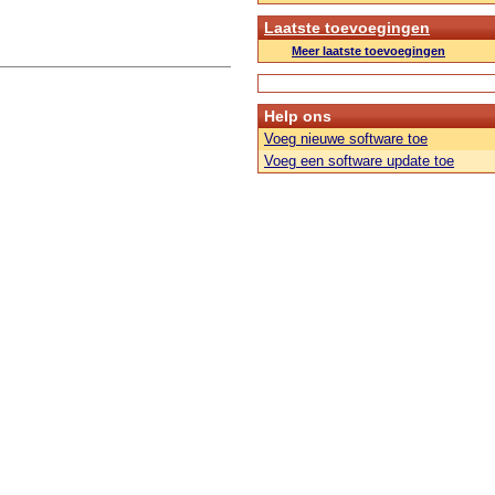
Laatste toevoegingen
Meer laatste toevoegingen
Help ons
Voeg nieuwe software toe
Voeg een software update toe