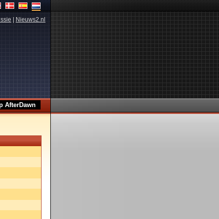
ssie
|
Nieuws2.nl