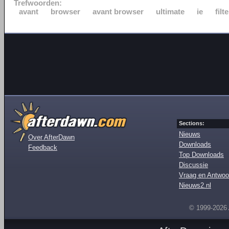
Trefwoorden:
avant
browser
avant browser
ultimate
ie
filte
Sections:
Nieuws
Over AfterDawn
Downloads
Feedback
Top Downloads
Discussie
Vraag en Antwoo
Nieuws2.nl
© 1999-2026