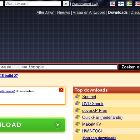
|
Wachtwoord kwijt
AfterDawn
|
Nieuws
|
Vraag en Antwoord
|
Downloads
|
Discu
15 build 27
Top downloads
X
ele versie)
downloaden.
Spotnet
DVD Shrink
coverXP Free
QuickPar (nederlands)
NLOAD
MakeMKV
HWiNFO64
Meer top downloads