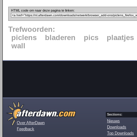
HTML code om naar deze pagina te linken:
Trefwoorden:
piclens
bladeren
pics
plaatjes
wall
Sections:
Nieuws
Over AfterDawn
Downloads
Feedback
Top Downloads