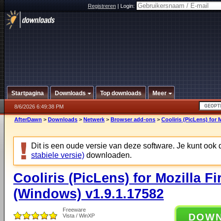
Registreren
|
Login:
Startpagina
Downloads
Top downloads
Meer
8/6/2026 6:49:38 PM
AfterDawn
>
Downloads
>
Netwerk
>
Browser add-ons
>
Cooliris (PicLens) for 
Dit is een oude versie van deze software. Je kunt ook
stabiele versie)
downloaden.
Cooliris (PicLens) for Mozilla Fi
(Windows) v1.9.1.17582
Freeware
DOW
Vista / WinXP