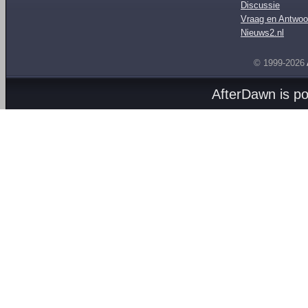
Discussie
Vraag en Antwoo
Nieuws2.nl
© 1999-2026
AfterDawn is p