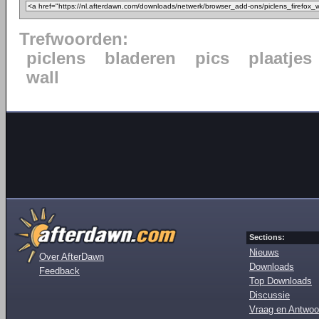
Trefwoorden:
piclens
bladeren
pics
plaatjes
wall
Sections:
Nieuws
Over AfterDawn
Downloads
Feedback
Top Downloads
Discussie
Vraag en Antwoo