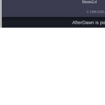
Nieuws2.nl
© 1999-2026
AfterDawn is p