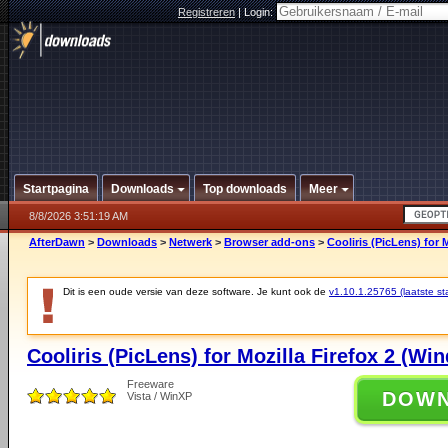
Registreren
|
Login:
Startpagina
Downloads
Top downloads
Meer
8/8/2026 3:51:19 AM
AfterDawn
>
Downloads
>
Netwerk
>
Browser add-ons
>
Cooliris (PicLens) for 
Dit is een oude versie van deze software. Je kunt ook de
v1.10.1.25765 (laatste sta
Cooliris (PicLens) for Mozilla Firefox 2 (Wi
Freeware
DOW
Vista / WinXP