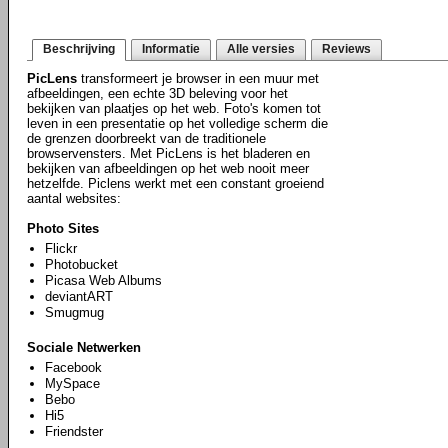
Beschrijving
Informatie
Alle versies
Reviews
PicLens
transformeert je browser in een muur met
afbeeldingen, een echte 3D beleving voor het
bekijken van plaatjes op het web. Foto's komen tot
leven in een presentatie op het volledige scherm die
de grenzen doorbreekt van de traditionele
browservensters. Met PicLens is het bladeren en
bekijken van afbeeldingen op het web nooit meer
hetzelfde. Piclens werkt met een constant groeiend
aantal websites:
Photo Sites
Flickr
Photobucket
Picasa Web Albums
deviantART
Smugmug
Sociale Netwerken
Facebook
MySpace
Bebo
Hi5
Friendster