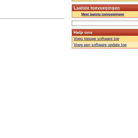
Laatste toevoegingen
Meer laatste toevoegingen
Help ons
Voeg nieuwe software toe
Voeg een software update toe