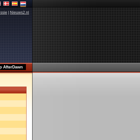
ssie
|
Nieuws2.nl