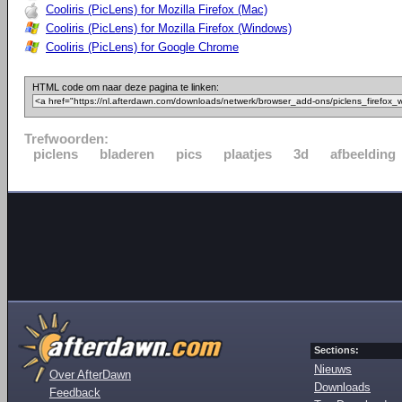
Cooliris (PicLens) for Mozilla Firefox (Mac)
Cooliris (PicLens) for Mozilla Firefox (Windows)
Cooliris (PicLens) for Google Chrome
HTML code om naar deze pagina te linken:
Trefwoorden:
piclens
bladeren
pics
plaatjes
3d
afbeelding
Sections:
Nieuws
Over AfterDawn
Downloads
Feedback