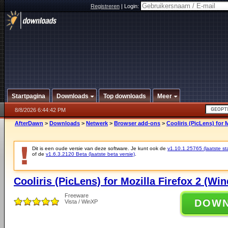
Registreren
|
Login:
Startpagina
Downloads
Top downloads
Meer
8/8/2026 6:44:42 PM
AfterDawn
>
Downloads
>
Netwerk
>
Browser add-ons
>
Cooliris (PicLens) for 
Dit is een oude versie van deze software. Je kunt ook de
v1.10.1.25765 (laatste sta
of de
v1.6.3.2120 Beta (laatste beta versie)
.
Cooliris (PicLens) for Mozilla Firefox 2 (Wi
Freeware
DOW
Vista / WinXP