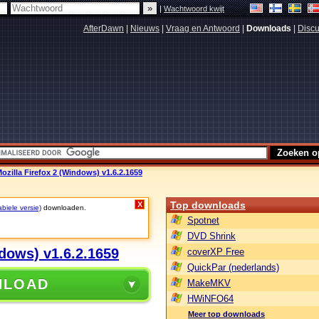
|
Wachtwoord kwijt
AfterDawn
|
Nieuws
|
Vraag en Antwoord
|
Downloads
|
Discu
Mozilla Firefox 2 (Windows) v1.6.2.1659
Top downloads
X
biele versie)
downloaden.
Spotnet
DVD Shrink
ndows) v1.6.2.1659
coverXP Free
QuickPar (nederlands)
NLOAD
MakeMKV
HWiNFO64
Meer top downloads