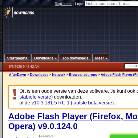
Registreren
|
Login:
Startpagina
Downloads
Top downloads
Meer
8/9/2026 9:48:42 AM
AfterDawn
>
Downloads
>
Netwerk
>
Browser add-ons
>
Adobe Flash Player (Fir
Dit is een oude versie van deze software. Je kunt ook
stabiele versie)
downloaden.
of de
v10.3.181.5 RC 1 (laatste beta versie)
.
Adobe Flash Player (Firefox, Moz
Opera) v9.0.124.0
Freeware