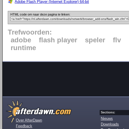
Adobe Flash Player (Internet Explorer) 64-bit
HTML code om naar deze pagina te linken:
Trefwoorden:
adobe
flash player
speler
flv
runtime
Sections:
Nieuws
Over AfterDawn
Downloads
Feedback