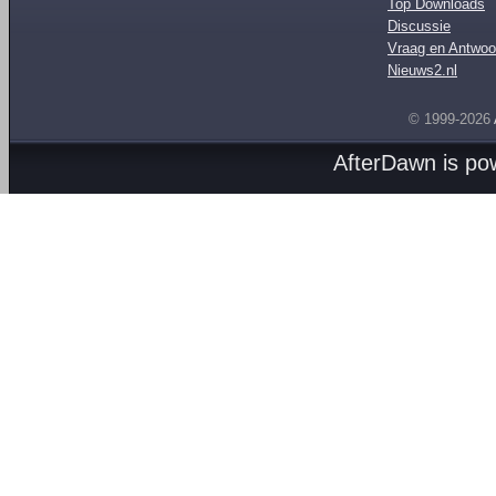
Top Downloads
Discussie
Vraag en Antwoo
Nieuws2.nl
© 1999-2026
AfterDawn is p