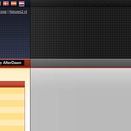
ssie
|
Nieuws2.nl