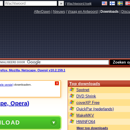
|
Wachtwoord kwijt
AfterDawn
|
Nieuws
|
Vraag en Antwoord
|
Downloads
|
Discu
efox, Mozilla, Netscape, Opera) v10.2.159.1
Top downloads
X
ele versie)
downloaden.
Spotnet
DVD Shrink
ape, Opera)
coverXP Free
QuickPar (nederlands)
MakeMKV
NLOAD
HWiNFO64
Meer top downloads