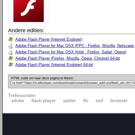
Andere edities:
Adobe Flash Player (Internet Explorer)
Adobe Flash Player for Mac OSX (PPC - Firefox, Mozilla, Netscape,
Adobe Flash Player for Mac OSX (Intel - Firefox, Safari, Opera)
Adobe Flash Player (Firefox, Mozilla, Opera, Chrome) 64-bit
Adobe Flash Player (Internet Explorer) 64-bit
HTML code om naar deze pagina te linken:
Trefwoorden:
adobe
flash player
speler
flv
swf
browser