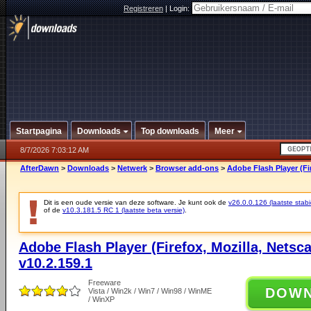
Registreren
|
Login:
Startpagina
Downloads
Top downloads
Meer
8/7/2026 7:03:12 AM
AfterDawn
>
Downloads
>
Netwerk
>
Browser add-ons
>
Adobe Flash Player (Fir
Dit is een oude versie van deze software. Je kunt ook de
v26.0.0.126 (laatste stabi
of de
v10.3.181.5 RC 1 (laatste beta versie)
.
Adobe Flash Player (Firefox, Mozilla, Netsc
v10.2.159.1
Freeware
DOW
Vista / Win2k / Win7 / Win98 / WinME
/ WinXP