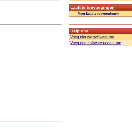
Laatste toevoegingen
Meer laatste toevoegingen
Help ons
Voeg nieuwe software toe
Voeg een software update toe