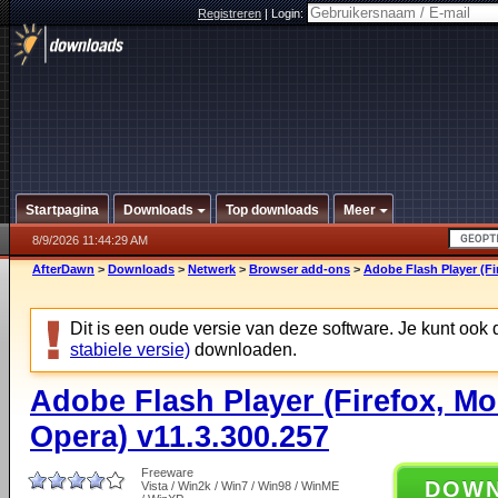
Registreren
|
Login:
Startpagina
Downloads
Top downloads
Meer
8/9/2026 11:44:29 AM
AfterDawn
>
Downloads
>
Netwerk
>
Browser add-ons
>
Adobe Flash Player (Fir
Dit is een oude versie van deze software. Je kunt ook
stabiele versie)
downloaden.
Adobe Flash Player (Firefox, Moz
Opera) v11.3.300.257
Freeware
DOW
Vista / Win2k / Win7 / Win98 / WinME