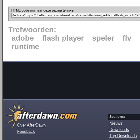
HTML code om naar deze pagina te linken:
Trefwoorden:
adobe
flash player
speler
flv
runtime
Sections:
Nieuws
Over AfterDawn
Downloads
Feedback
Top Downloads