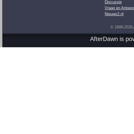
Discussie
Vraag en Antwoo
Nieuws2.nl
© 1999-2026
AfterDawn is p