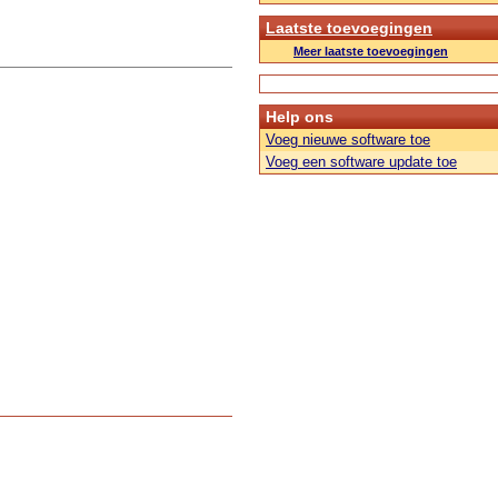
Laatste toevoegingen
Meer laatste toevoegingen
Help ons
Voeg nieuwe software toe
Voeg een software update toe