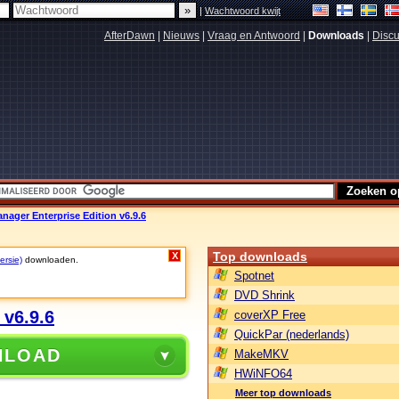
|
Wachtwoord kwijt
AfterDawn
|
Nieuws
|
Vraag en Antwoord
|
Downloads
|
Discu
ager Enterprise Edition v6.9.6
Top downloads
X
ersie)
downloaden.
Spotnet
DVD Shrink
v6.9.6
coverXP Free
QuickPar (nederlands)
NLOAD
MakeMKV
HWiNFO64
Meer top downloads