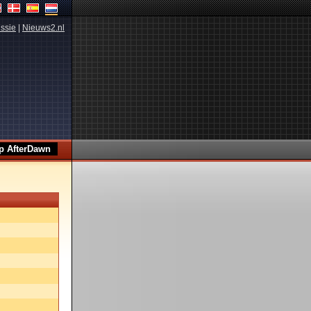
ssie
|
Nieuws2.nl