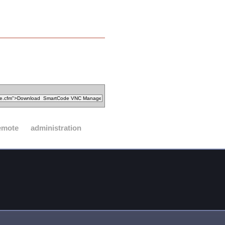
emote
administration