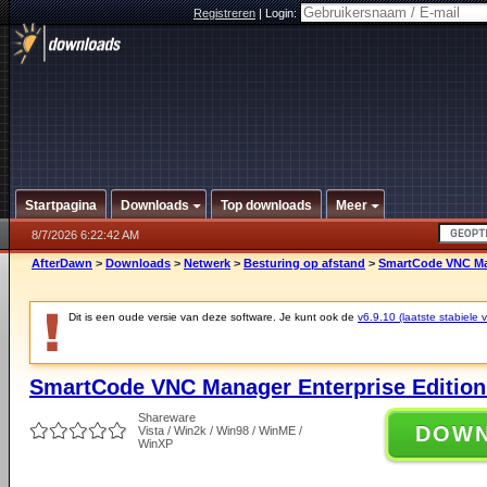
Registreren
|
Login:
Startpagina
Downloads
Top downloads
Meer
8/7/2026 6:22:42 AM
AfterDawn
>
Downloads
>
Netwerk
>
Besturing op afstand
>
SmartCode VNC Man
Dit is een oude versie van deze software. Je kunt ook de
v6.9.10 (laatste stabiele v
SmartCode VNC Manager Enterprise Edition 
Shareware
DOW
Vista / Win2k / Win98 / WinME /
WinXP