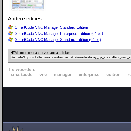
Andere edities:
SmartCode VNC Manager Standard Edition
SmartCode VNC Manager Enterprise Edition (64-bit)
SmartCode VNC Manager Standard Edition (64-bit)
HTML code om naar deze pagina te linken:
Trefwoorden:
smartcode
vnc
manager
enterprise
edition
r