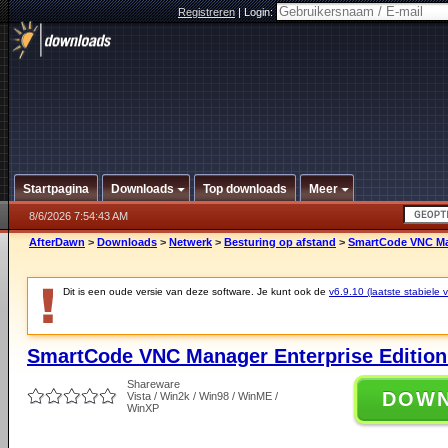
Registreren
|
Login:
Startpagina
Downloads
Top downloads
Meer
8/6/2026 7:54:43 AM
AfterDawn
>
Downloads
>
Netwerk
>
Besturing op afstand
>
SmartCode VNC Man
Dit is een oude versie van deze software. Je kunt ook de
v6.9.10 (laatste stabiele v
SmartCode VNC Manager Enterprise Edition 
Shareware
DOW
Vista / Win2k / Win98 / WinME /
WinXP