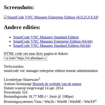
Screenshots:
Andere edities:
SmartCode VNC Manager Standard Edition
SmartCode VNC Manager Enterprise Edition (64-bit)
SmartCode VNC Manager Standard Edition (64-bit)
HTML code om naar deze pagina te linken:
Trefwoorden:
smartcode
vnc
manager
enterprise
edition
remote
administration
1
Licentietype
Shareware
Auteurs homepage
Bezoek de website van de auteur
Datum waarop toegevoegd
14 apr. 2014
Downloads
324
Bestandsgrootte
18.77 MB
(< 3min @ 1Mbps)
1
Besturingssystemen
Vista / Win2k / Win98 / WinME / WinXP