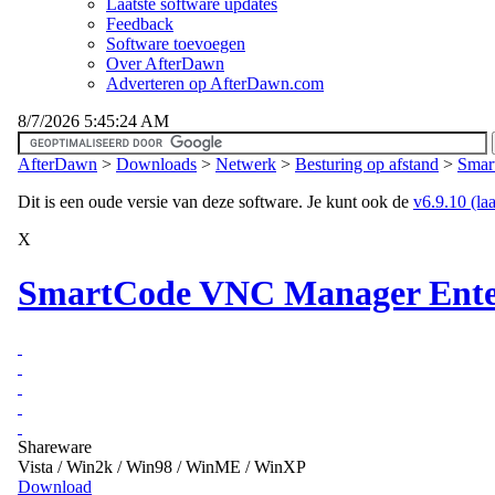
Laatste software updates
Feedback
Software toevoegen
Over AfterDawn
Adverteren op AfterDawn.com
8/7/2026 5:45:24 AM
AfterDawn
>
Downloads
>
Netwerk
>
Besturing op afstand
>
Smar
Dit is een oude versie van deze software. Je kunt ook de
v6.9.10 (laa
X
SmartCode VNC Manager Enterp
Shareware
Vista / Win2k / Win98 / WinME / WinXP
Download