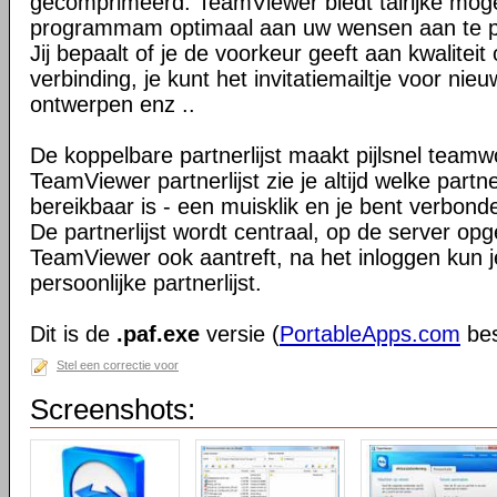
gecomprimeerd. TeamViewer biedt talrijke mog
programmam optimaal aan uw wensen aan te 
Jij bepaalt of je de voorkeur geeft aan kwaliteit
verbinding, je kunt het invitatiemailtje voor nie
ontwerpen enz ..
De koppelbare partnerlijst maakt pijlsnel teamw
TeamViewer partnerlijst zie je altijd welke par
bereikbaar is - een muisklik en je bent verbond
De partnerlijst wordt centraal, op de server op
TeamViewer ook aantreft, na het inloggen kun 
persoonlijke partnerlijst.
Dit is de
.paf.exe
versie (
PortableApps.com
bes
Stel een correctie voor
Screenshots: