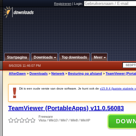
Registreren
|
Login:
Startpagina
Downloads
Top downloads
Meer
8/6/2026 11:46:07 PM
AfterDawn
>
Downloads
>
Netwerk
>
Besturing op afstand
>
TeamViewer (Porta
Dit is een oude versie van deze software. Je kunt ook de
v15.9.4 (laatste stabiele v
TeamViewer (PortableApps) v11.0.56083
Freeware
DOW
Vista / Win10 / Win7 / Win8 / WinXP