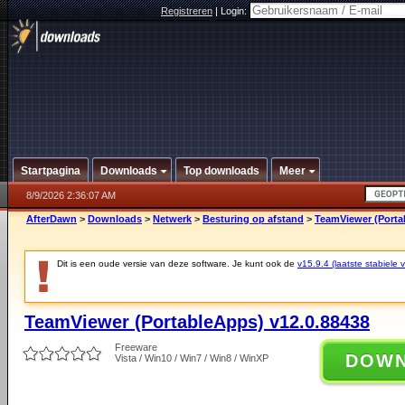
Registreren
|
Login:
Startpagina
Downloads
Top downloads
Meer
8/9/2026 2:36:07 AM
AfterDawn
>
Downloads
>
Netwerk
>
Besturing op afstand
>
TeamViewer (Porta
Dit is een oude versie van deze software. Je kunt ook de
v15.9.4 (laatste stabiele v
TeamViewer (PortableApps) v12.0.88438
Freeware
DOW
Vista / Win10 / Win7 / Win8 / WinXP