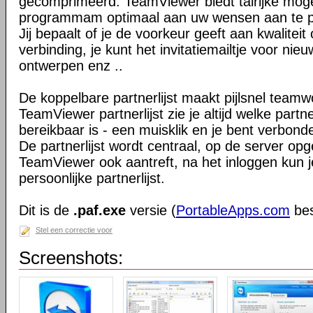
gecomprimeerd. TeamViewer biedt talrijke mog
programmam optimaal aan uw wensen aan te 
Jij bepaalt of je de voorkeur geeft aan kwaliteit
verbinding, je kunt het invitatiemailtje voor nie
ontwerpen enz ..
De koppelbare partnerlijst maakt pijlsnel teamw
TeamViewer partnerlijst zie je altijd welke par
bereikbaar is - een muisklik en je bent verbond
De partnerlijst wordt centraal, op de server op
TeamViewer ook aantreft, na het inloggen kun 
persoonlijke partnerlijst.
Dit is de
.paf.exe
versie (
PortableApps.com
bes
Stel een correctie voor
Screenshots: