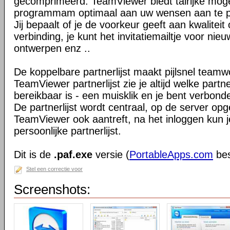
gecomprimeerd. TeamViewer biedt talrijke mog
programmam optimaal aan uw wensen aan te 
Jij bepaalt of je de voorkeur geeft aan kwaliteit
verbinding, je kunt het invitatiemailtje voor nie
ontwerpen enz ..
De koppelbare partnerlijst maakt pijlsnel teamw
TeamViewer partnerlijst zie je altijd welke par
bereikbaar is - een muisklik en je bent verbond
De partnerlijst wordt centraal, op de server op
TeamViewer ook aantreft, na het inloggen kun 
persoonlijke partnerlijst.
Dit is de
.paf.exe
versie (
PortableApps.com
bes
Stel een correctie voor
Screenshots: