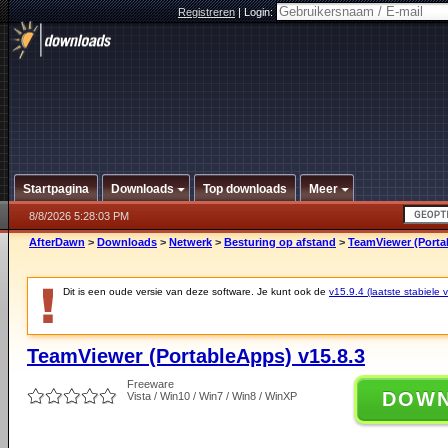
Registreren
|
Login:
Startpagina
Downloads
Top downloads
Meer
8/8/2026 5:28:03 PM
AfterDawn
>
Downloads
>
Netwerk
>
Besturing op afstand
>
TeamViewer (Porta
Dit is een oude versie van deze software. Je kunt ook de
v15.9.4 (laatste stabiele v
TeamViewer (PortableApps) v15.8.3
Freeware
DOW
Vista / Win10 / Win7 / Win8 / WinXP