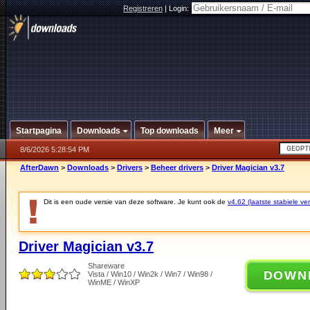
Registreren
|
Login:
Startpagina
Downloads
Top downloads
Meer
8/6/2026 5:28:54 PM
AfterDawn
>
Downloads
>
Drivers
>
Beheer drivers
>
Driver Magician v3.7
Dit is een oude versie van deze software. Je kunt ook de
v4.62 (laatste stabiele ver
Driver Magician v3.7
Shareware
DOWN
Vista / Win10 / Win2k / Win7 / Win98 /
WinME / WinXP