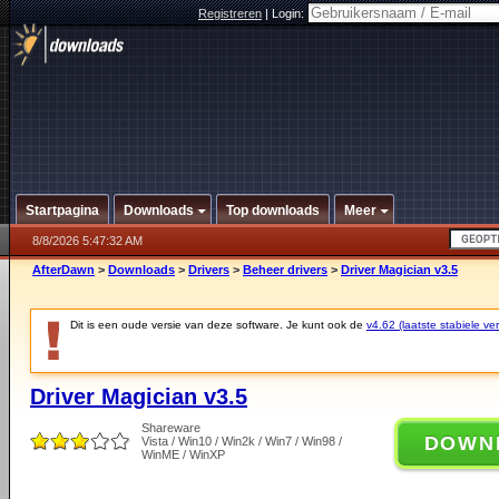
Registreren
|
Login:
Startpagina
Downloads
Top downloads
Meer
8/8/2026 5:47:32 AM
AfterDawn
>
Downloads
>
Drivers
>
Beheer drivers
>
Driver Magician v3.5
Dit is een oude versie van deze software. Je kunt ook de
v4.62 (laatste stabiele ver
Driver Magician v3.5
Shareware
DOWN
Vista / Win10 / Win2k / Win7 / Win98 /
WinME / WinXP