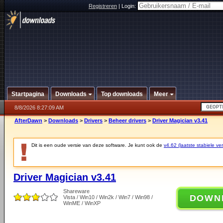
Registreren
|
Login:
Startpagina
Downloads
Top downloads
Meer
8/8/2026 8:27:09 AM
AfterDawn
>
Downloads
>
Drivers
>
Beheer drivers
>
Driver Magician v3.41
Dit is een oude versie van deze software. Je kunt ook de
v4.62 (laatste stabiele ver
Driver Magician v3.41
Shareware
DOWN
Vista / Win10 / Win2k / Win7 / Win98 /
WinME / WinXP