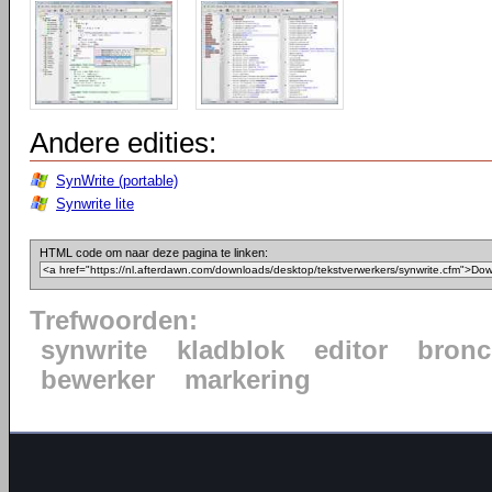
Andere edities:
SynWrite (portable)
Synwrite lite
HTML code om naar deze pagina te linken:
Trefwoorden:
synwrite
kladblok
editor
bron
bewerker
markering