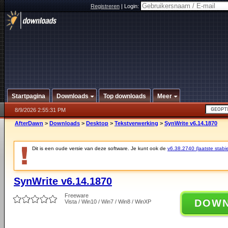
Registreren
|
Login:
Startpagina
Downloads
Top downloads
Meer
8/9/2026 2:55:31 PM
AfterDawn
>
Downloads
>
Desktop
>
Tekstverwerking
>
SynWrite v6.14.1870
Dit is een oude versie van deze software. Je kunt ook de
v6.38.2740 (laatste stabie
SynWrite v6.14.1870
Freeware
DOW
Vista / Win10 / Win7 / Win8 / WinXP