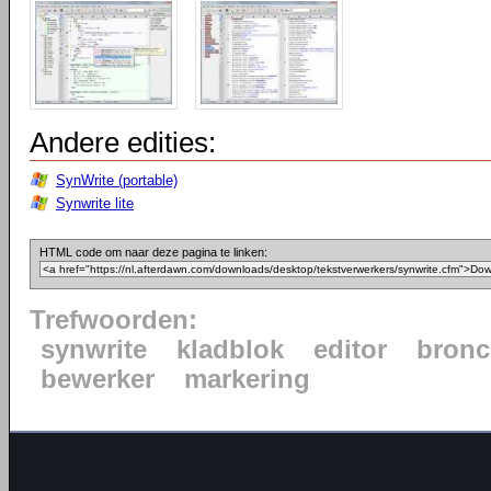
Andere edities:
SynWrite (portable)
Synwrite lite
HTML code om naar deze pagina te linken:
Trefwoorden:
synwrite
kladblok
editor
bron
bewerker
markering