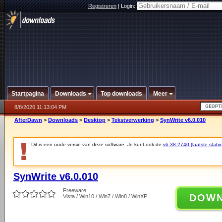
Registreren
|
Login:
Startpagina
Downloads
Top downloads
Meer
8/8/2026 11:13:04 PM
AfterDawn
>
Downloads
>
Desktop
>
Tekstverwerking
>
SynWrite v6.0.010
Dit is een oude versie van deze software. Je kunt ook de
v6.38.2740 (laatste stabie
SynWrite v6.0.010
Freeware
DOW
Vista / Win10 / Win7 / Win8 / WinXP