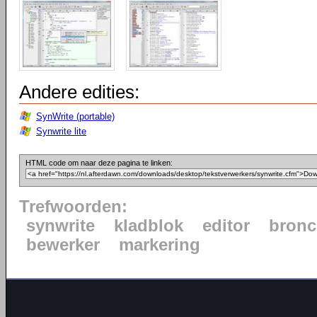
Andere edities:
SynWrite (portable)
Synwrite lite
HTML code om naar deze pagina te linken:
Trefwoorden:
synwrite
kladblok
editor
bron
bewerker
markering