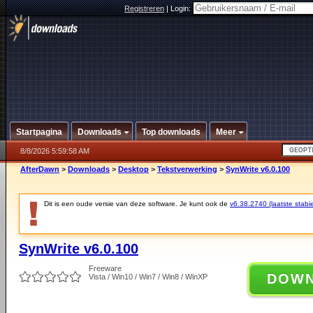
Registreren
|
Login:
Startpagina
Downloads
Top downloads
Meer
8/8/2026 5:59:58 AM
AfterDawn
>
Downloads
>
Desktop
>
Tekstverwerking
>
SynWrite v6.0.100
Dit is een oude versie van deze software. Je kunt ook de
v6.38.2740 (laatste stabie
SynWrite v6.0.100
Freeware
DOW
Vista / Win10 / Win7 / Win8 / WinXP